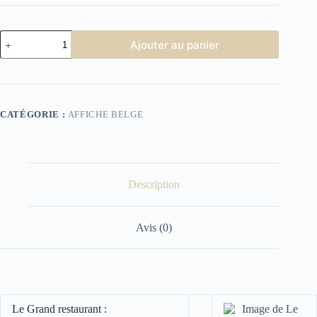
quantité
Ajouter au panier
de
Affiche
Cinéma
Le
Grand
Restaurant
CATÉGORIE :
AFFICHE BELGE
Description
Avis (0)
Le Grand restaurant :