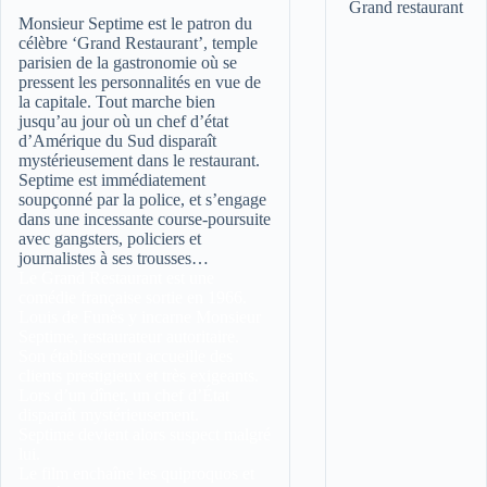
Monsieur Septime est le patron du
célèbre ‘Grand Restaurant’, temple
parisien de la gastronomie où se
pressent les personnalités en vue de
la capitale. Tout marche bien
jusqu’au jour où un chef d’état
d’Amérique du Sud disparaît
mystérieusement dans le restaurant.
Septime est immédiatement
soupçonné par la police, et s’engage
dans une incessante course-poursuite
avec gangsters, policiers et
journalistes à ses trousses…
Le Grand Restaurant est une
comédie française sortie en 1966.
Louis de Funès y incarne Monsieur
Septime, restaurateur autoritaire.
Son établissement accueille des
clients prestigieux et très exigeants.
Lors d’un dîner, un chef d’État
disparaît mystérieusement.
Septime devient alors suspect malgré
lui.
Le film enchaîne les quiproquos et