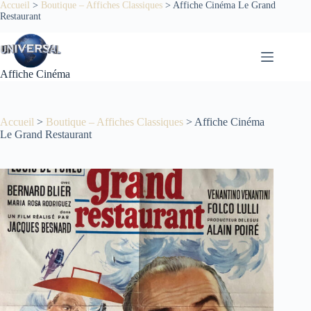
Passer
Accueil
>
Boutique – Affiches Classiques
>
Affiche Cinéma Le Grand
Restaurant
au
contenu
Affiche Cinéma
Accueil
>
Boutique – Affiches Classiques
>
Affiche Cinéma
Le Grand Restaurant