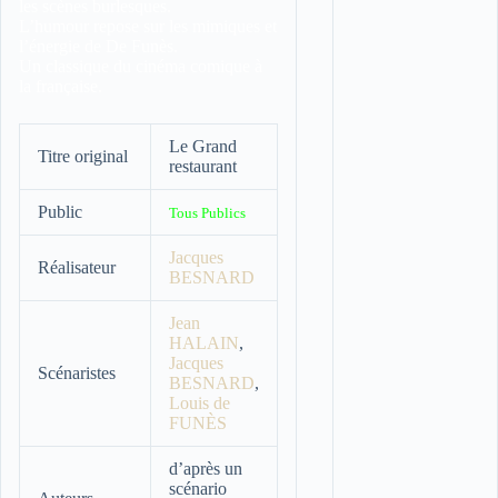
les scènes burlesques.
L’humour repose sur les mimiques et
l’énergie de De Funès.
Un classique du cinéma comique à
la française.
Le Grand
Titre original
restaurant
Public
Tous Publics
Jacques
Réalisateur
BESNARD
Jean
HALAIN
,
Jacques
Scénaristes
BESNARD
,
Louis de
FUNÈS
d’après un
scénario