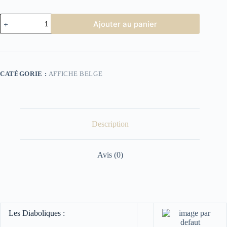
quantité
Ajouter au panier
de
Affiche
Cinéma
les
diaboliques
CATÉGORIE :
AFFICHE BELGE
Description
Avis (0)
Les Diaboliques :