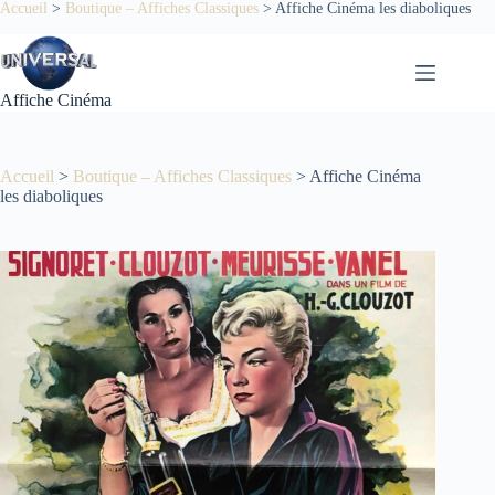
Passer
Accueil
>
Boutique – Affiches Classiques
>
Affiche Cinéma les diaboliques
au
contenu
Affiche Cinéma
Accueil
>
Boutique – Affiches Classiques
>
Affiche Cinéma
les diaboliques