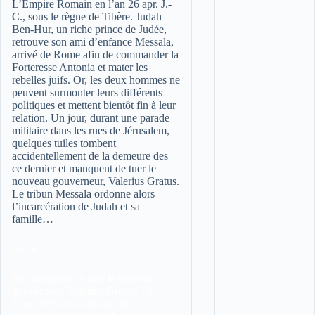
L’Empire Romain en l’an 26 apr. J.-
C., sous le règne de Tibère. Judah
Ben-Hur, un riche prince de Judée,
retrouve son ami d’enfance Messala,
arrivé de Rome afin de commander la
Forteresse Antonia et mater les
rebelles juifs. Or, les deux hommes ne
peuvent surmonter leurs différents
politiques et mettent bientôt fin à leur
relation. Un jour, durant une parade
militaire dans les rues de Jérusalem,
quelques tuiles tombent
accidentellement de la demeure des
ce dernier et manquent de tuer le
nouveau gouverneur, Valerius Gratus.
Le tribun Messala ordonne alors
l’incarcération de Judah et sa
famille…
eu m
eu manquent de tuer le nouveau
gouverneur, Valerius Gratus. Le
tribun Messala ordonne alors