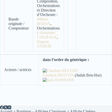
Composition,
Orchestrations
et Direction
d’Orchestre :
Bande
Miklos
originale /
ROZSA
,
Compositeur
Orchestrations
:
Alexander
COURAGE
,
Eugene
ZADOR
dans l’ordre du générique :
Acteurs / actrices
Charlton HESTON
(Judah Ben-Hur)
Accueil
>
Boutique – Affiches Classiques
>
Affiche Cinéma