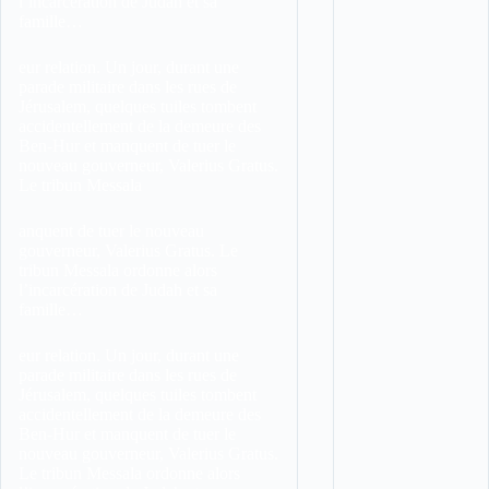
l’incarcération de Judah et sa
famille…
eur relation. Un jour, durant une
parade militaire dans les rues de
Jérusalem, quelques tuiles tombent
accidentellement de la demeure des
Ben-Hur et manquent de tuer le
nouveau gouverneur, Valerius Gratus.
Le tribun Messala
anquent de tuer le nouveau
gouverneur, Valerius Gratus. Le
tribun Messala ordonne alors
l’incarcération de Judah et sa
famille…
eur relation. Un jour, durant une
parade militaire dans les rues de
Jérusalem, quelques tuiles tombent
accidentellement de la demeure des
Ben-Hur et manquent de tuer le
nouveau gouverneur, Valerius Gratus.
Le tribun Messala ordonne alors