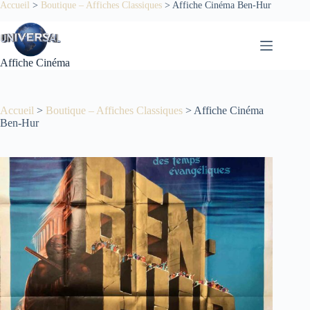
Passer
Accueil
>
Boutique – Affiches Classiques
>
Affiche Cinéma Ben-Hur
au
contenu
Affiche Cinéma
Accueil
>
Boutique – Affiches Classiques
>
Affiche Cinéma
Ben-Hur