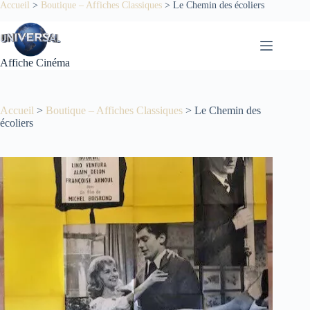
Passer
Accueil
>
Boutique – Affiches Classiques
>
Le Chemin des écoliers
au
contenu
Affiche Cinéma
Accueil
>
Boutique – Affiches Classiques
>
Le Chemin des
écoliers