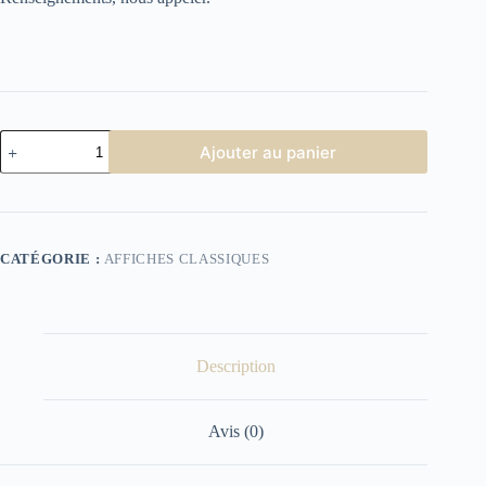
quantité
Ajouter au panier
de
Le
Chemin
des
écoliers
CATÉGORIE :
AFFICHES CLASSIQUES
Description
Avis (0)