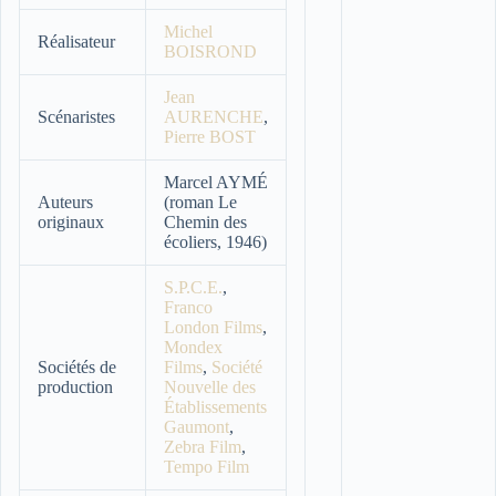
Michel
Réalisateur
BOISROND
Jean
Scénaristes
AURENCHE
,
Pierre BOST
Marcel AYMÉ
Auteurs
(roman Le
originaux
Chemin des
écoliers, 1946)
S.P.C.E.
,
Franco
London Films
,
Mondex
Sociétés de
Films
,
Société
production
Nouvelle des
Établissements
Gaumont
,
Zebra Film
,
Tempo Film