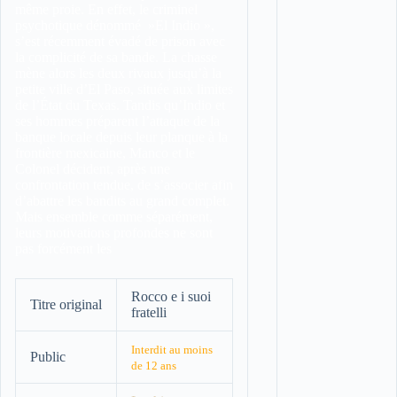
même proie. En effet, le criminel
psychotique dénommé »El Indio »,
s’est récemment évadé de prison avec
la complicité de sa bande. La chasse
mène alors les deux rivaux jusqu’à la
petite ville d’El Paso, située aux limites
de l’État du Texas. Tandis qu’Indio et
ses hommes préparent l’attaque de la
banque locale depuis leur planque à la
frontière mexicaine, Manco et le
Colonel décident, après une
confrontation tendue, de s’associer afin
d’abattre les bandits au grand complet.
Mais ensemble comme séparément,
leurs motivations profondes ne sont
pas forcément les
Rocco e i suoi
Titre original
fratelli
Interdit au moins
Public
de 12 ans