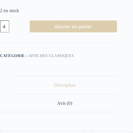
2 en stock
quantité
Ajouter au panier
de
Affiche
Cinéma
Rocco
et
ses
CATÉGORIE :
AFFICHES CLASSIQUES
frères
Description
Avis (0)