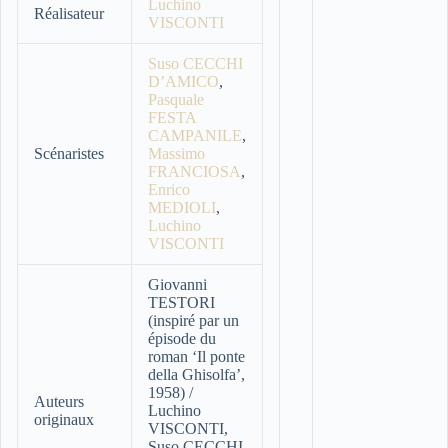
Luchino
Réalisateur
VISCONTI
Suso CECCHI
D’AMICO
,
Pasquale
FESTA
CAMPANILE
,
Scénaristes
Massimo
FRANCIOSA
,
Enrico
MEDIOLI
,
Luchino
VISCONTI
Giovanni
TESTORI
(inspiré par un
épisode du
roman ‘Il ponte
della Ghisolfa’,
1958) /
Auteurs
Luchino
originaux
VISCONTI,
Suso CECCHI