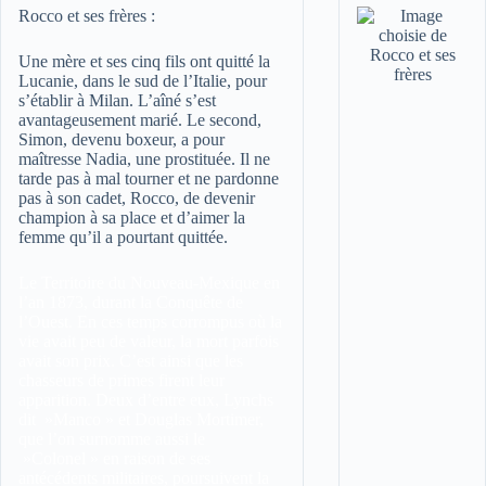
Rocco et ses frères :
Une mère et ses cinq fils ont quitté la
Lucanie, dans le sud de l’Italie, pour
s’établir à Milan. L’aîné s’est
avantageusement marié. Le second,
Simon, devenu boxeur, a pour
maîtresse Nadia, une prostituée. Il ne
tarde pas à mal tourner et ne pardonne
pas à son cadet, Rocco, de devenir
champion à sa place et d’aimer la
femme qu’il a pourtant quittée.
Le Territoire du Nouveau-Mexique en
l’an 1873, durant la Conquête de
l’Ouest. En ces temps corrompus où la
vie avait peu de valeur, la mort parfois
avait son prix. C’est ainsi que les
chasseurs de primes firent leur
apparition. Deux d’entre eux, Lynchs
dit »Manco » et Douglas Mortimer,
que l’on surnomme aussi le
»Colonel » en raison de ses
antécédents militaires, poursuivent la