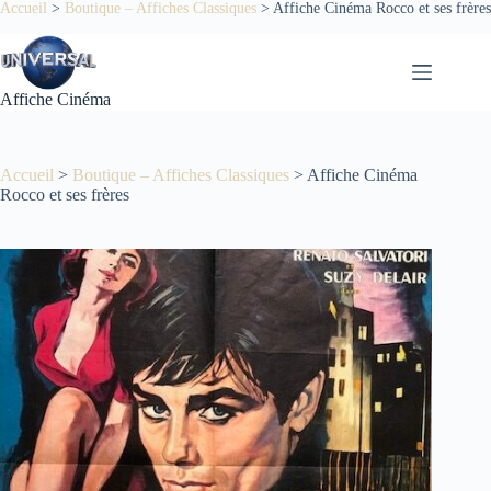
Passer
Accueil
>
Boutique – Affiches Classiques
>
Affiche Cinéma Rocco et ses frères
au
contenu
Affiche Cinéma
Accueil
>
Boutique – Affiches Classiques
>
Affiche Cinéma
Rocco et ses frères