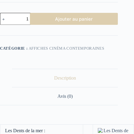
quantité
Ajouter au panier
de
Affiche
Cinéma
Les
Dents
de
CATÉGORIE :
AFFICHES CINÉMA CONTEMPORAINES
la
mer
Description
Avis (0)
Les Dents de la mer :