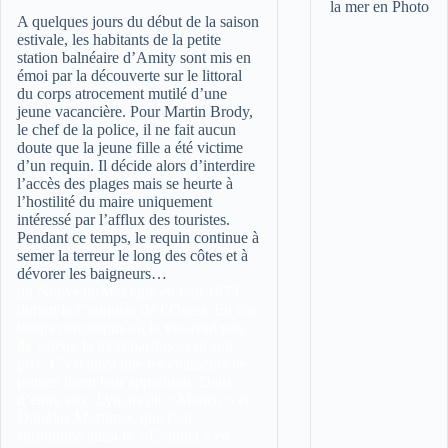
A quelques jours du début de la saison
estivale, les habitants de la petite
station balnéaire d’Amity sont mis en
émoi par la découverte sur le littoral
du corps atrocement mutilé d’une
jeune vacancière. Pour Martin Brody,
le chef de la police, il ne fait aucun
doute que la jeune fille a été victime
d’un requin. Il décide alors d’interdire
l’accès des plages mais se heurte à
l’hostilité du maire uniquement
intéressé par l’afflux des touristes.
Pendant ce temps, le requin continue à
semer la terreur le long des côtes et à
dévorer les baigneurs…
du Nouveau-Mexique en l’an 1873,
durant la Conquête de l’Ouest. En ces
temps corrompus où la vie avait peu
de valeur, la mort parfois avait son
prix. C’est ainsi que les chasseurs de
primes firent leur apparition. Deux
d’entre eux, Lynchs dit »Manco » et
Douglas Mortimer, que l’on
surnomme aussi le »Colonel » en