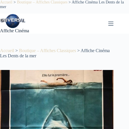
Passer
Accueil
>
Boutique – Affiches Classiques
>
Affiche Cinéma Les Dents de la
mer
au
contenu
Affiche Cinéma
Accueil
>
Boutique – Affiches Classiques
>
Affiche Cinéma
Les Dents de la mer