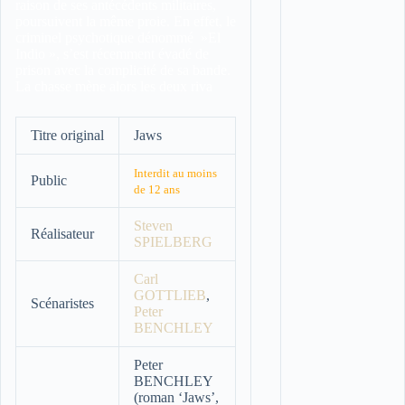
raison de ses antécédents militaires,
poursuivent la même proie. En effet, le
criminel psychotique dénommé »El
Indio », s’est récemment évadé de
prison avec la complicité de sa bande.
La chasse mène alors les deux riva
Titre original
Jaws
Interdit au moins
Public
de 12 ans
Steven
Réalisateur
SPIELBERG
Carl
GOTTLIEB
,
Scénaristes
Peter
BENCHLEY
Peter
BENCHLEY
(roman ‘Jaws’,