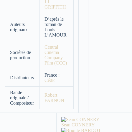
J.J.
GRIFFITH
D’après le
Auteurs
roman de
originaux
Louis
L’AMOUR
Central
Sociétés de
Cinema
production
Company
Film (CCC)
France :
Distributeurs
Cédic
Bande
Robert
originale /
FARNON
Compositeur
Sean CONNERY