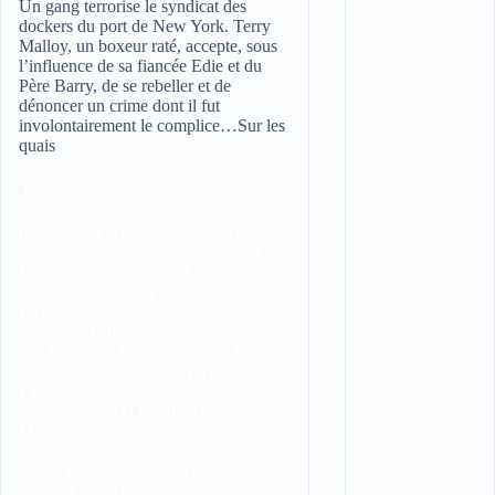
Un gang terrorise le syndicat des
dockers du port de New York. Terry
Malloy, un boxeur raté, accepte, sous
l’influence de sa fiancée Edie et du
Père Barry, de se rebeller et de
dénoncer un crime dont il fut
involontairement le complice…
Sur les
quais
l’on surnomme aussi le »Colonel » en
raison de ses antécédents militaires,
poursuivent la même proie. En effet, le
criminel psychotique dénommé »El
Indio », s’est récemment évadé de
prison avec la complicité de sa bande.
La chasse mène alors les deux rivaux
jusqu’à la petite ville d’El Paso, située
aux limites de l’État du Texas. Tandis
qu’Indio et ses hommes préparent
l’attaque de la banque locale depuis
leur planque à la frontière mexicaine,
Manco et le Colonel décident, après
une confrontation tendue, de s’associer
afin d’abattre les bandits au grand
complet. Mais ensemble comme