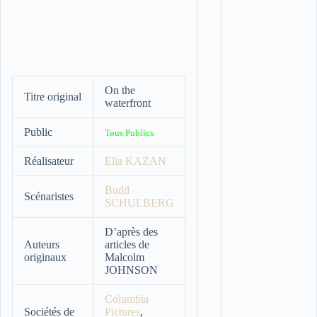
séparément, leurs motivations
profondes ne sont pas forcément les
On the
Titre original
waterfront
Public
Tous Publics
Réalisateur
Elia KAZAN
Budd
Scénaristes
SCHULBERG
D’après des
Auteurs
articles de
originaux
Malcolm
JOHNSON
Columbia
Sociétés de
Pictures
,