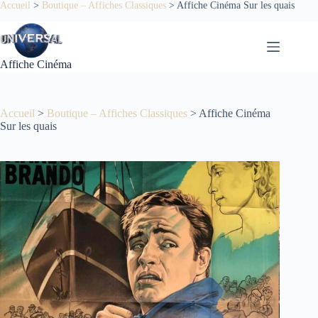
Passer
Accueil
>
Boutique – Affiches Classiques
>
Affiche Cinéma Sur les quais
au
contenu
Affiche Cinéma
Accueil
>
Boutique – Affiches Classiques
>
Affiche Cinéma
Sur les quais