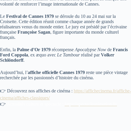
volonté de renforcer l’image internationale de Cannes.
Le
Festival de Cannes 1979
se déroule du 10 au 24 mai sur la
Croisette. Cette édition réunit comme chaque année de grands
réalisateurs venus du monde entier. Le jury est présidé par l’écrivaine
française
Françoise Sagan
, figure importante du monde culturel
français.
Enfin, la
Palme d’Or 1979
récompense
Apocalypse Now
de
Francis
Ford Coppola
, ex æquo avec
Le Tambour
réalisé par
Volker
Schlöndorff
.
Aujourd’hui, l’
affiche officielle Cannes 1979
reste une pièce vintage
recherchée par les passionnés d’histoire du cinéma.
👉 Découvrez nos affiches de cinéma :
https://affichecinema.fr/affiche-
cinema/affiches-classiques/
👉
Actualités culture et spectacle :
https://spectacleanimation.fr/