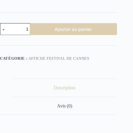
quantité
Ajouter au panier
de
Affiche
Festival
de
Cannes
1979
CATÉGORIE :
AFFICHE FESTIVAL DE CANNES
Description
Avis (0)