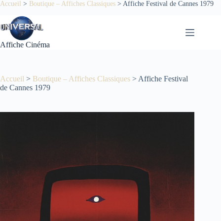
Passer
Accueil
>
Boutique – Affiches Classiques
>
Affiche Festival de Cannes 1979
au
contenu
Affiche Cinéma
Accueil
>
Boutique – Affiches Classiques
>
Affiche Festival
de Cannes 1979