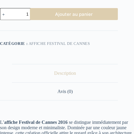
quantité
Ajouter au panier
de
Affiche
Festival
de
Cannes
2016
CATÉGORIE :
AFFICHE FESTIVAL DE CANNES
Description
Avis (0)
L’
affiche Festival de Cannes 2016
se distingue immédiatement par
son design moderne et minimaliste. Dominée par une couleur jaune
intense, cette création officielle attire le regard grâce à son architecture