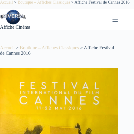
Passer
Accueil
>
Boutique – Affiches Classiques
>
Affiche Festival de Cannes 2016
au
contenu
Affiche Cinéma
Accueil
>
Boutique – Affiches Classiques
>
Affiche Festival
de Cannes 2016