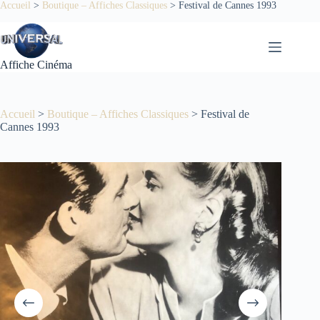
Passer
Accueil
>
Boutique – Affiches Classiques
>
Festival de Cannes 1993
au
contenu
Affiche Cinéma
Accueil
>
Boutique – Affiches Classiques
>
Festival de
Cannes 1993