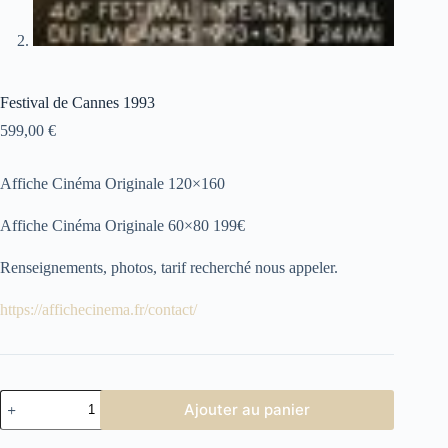
Festival de Cannes 1993
599,00
€
Affiche Cinéma Originale 120×160
Affiche Cinéma Originale 60×80 199€
Renseignements, photos, tarif recherché nous appeler.
https://affichecinema.fr/contact/
quantité
Ajouter au panier
de
Festival
de