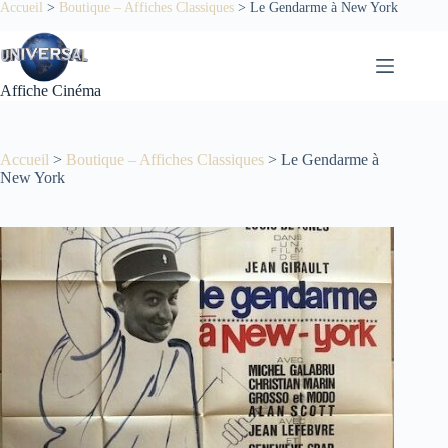
Passer
Accueil
>
Boutique – Affiches Classiques
>
Le Gendarme à New York
au
contenu
Affiche Cinéma
Accueil
>
Boutique – Affiches Classiques
>
Le Gendarme à
New York